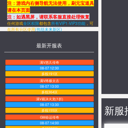
注：游戏内右侧导航无法使用，刷元宝道具
请在本页面
注：如遇黑屏，请联系客服直接处理恢复
任何游戏
全区权限
都包含
所有VIP1-VIP3功能
，
可
在所有分区
使用
(包括未来新区)
最新开服表
满V悠久传奇
08-07 12:30
多线191区
满V终极太古
08-07 13:00
多线364区
满V裁决火龙(1折)
08-07 13:30
新服
多线155区
GM命运传奇
08-07 14:00