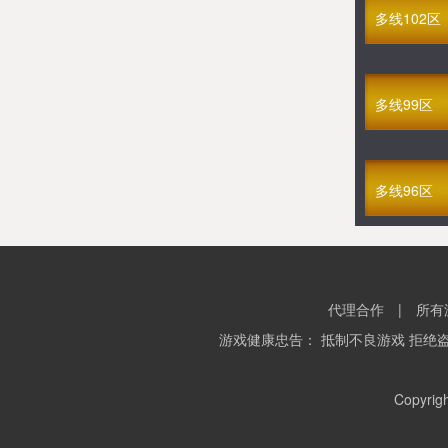
多线169区
多线102区
GM至尊武神
08-06 16:00
多线140区
GM武者无敌
多线99区
08-06 15:30
多线359区
满V乐蜀三国
08-06 15:00
多线96区
多线209区
满V炎龙传奇
08-06 14:30
多线341区
满V烈火焚城
08-06 14:15
代理合作
|
所有
多线10区
游戏健康忠告： 抵制不良游戏 拒绝
满V仙罡大陆
08-06 14:00
多线314区
Copyrig
满V九幽魅影(1折)
08-06 13:30