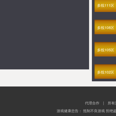
满V永恒至尊(四职业)
多线111区
08-06 12:30
多线99区
满V悠久传奇
08-07 12:30
多线191区
多线108区
满V终极太古
08-07 13:00
多线364区
多线105区
满V裁决火龙(1折)
08-07 13:30
多线155区
GM命运传奇
08-07 14:00
多线102区
多线339区
浴血问天(1折)
08-07 14:00
多线38区
GM九阴九阳
代理合作
|
所有
08-07 15:00
多线672区
游戏健康忠告： 抵制不良游戏 拒绝