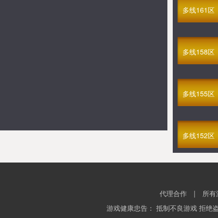
GM武者无敌
多线161区
08-06 15:30
多线359区
满V悠久传奇
08-07 12:30
多线191区
多线158区
满V终极太古
08-07 13:00
多线364区
多线155区
满V裁决火龙(1折)
08-07 13:30
多线155区
GM命运传奇
08-07 14:00
多线152区
多线339区
浴血问天(1折)
08-07 14:00
多线38区
GM九阴九阳
代理合作
|
所有
08-07 15:00
多线672区
游戏健康忠告： 抵制不良游戏 拒绝