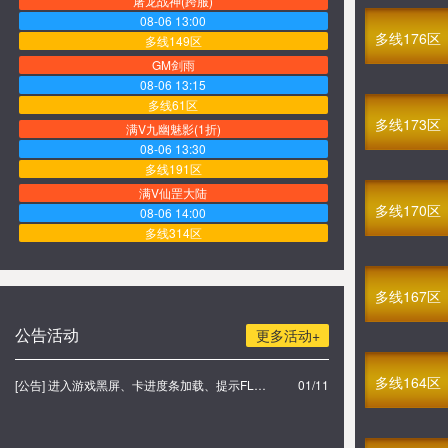
屠龙战神(跨服)
08-06 13:00
多线176区
多线149区
GM剑雨
08-06 13:15
多线61区
多线173区
满V九幽魅影(1折)
08-06 13:30
多线191区
满V仙罡大陆
多线170区
08-06 14:00
多线314区
满V烈火焚城
08-06 14:15
多线167区
多线10区
满V炎龙传奇
公告活动
更多活动+
08-06 14:30
多线341区
多线164区
[公告] 进入游戏黑屏、卡进度条加载、提示FLASH无法加载解决办法
01/11
满V乐蜀三国
08-06 15:00
多线209区