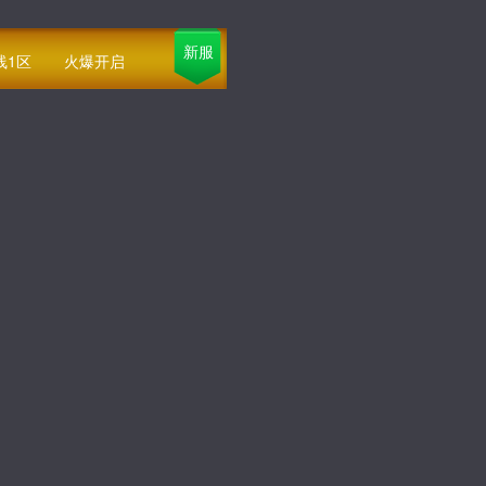
新服
线1区
火爆开启