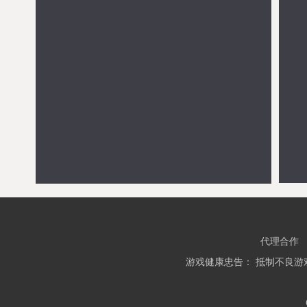
满V天怒战歌
08-05 14:00
多线77区
满V贴身高手
08-05 13:30
多线368区
满V昔日复古(跨服)
08-05 13:00
多线141区
无双赵子龙
08-05 12:30
多线191区
强烈推荐
满V仙罡大陆
>> 点击进入游戏
满V烈火焚城
>> 点击进入游戏
GM不朽之心
>> 点击进入游戏
GM新龙将2
>> 点击进入游戏
满V新版传奇
>> 点击进入游戏
满V游戏
满V仙罡大陆
>> 点击进入游戏
代理合作
满V烈火焚城
>> 点击进入游戏
满V新版传奇
>> 点击进入游戏
游戏健康忠告： 抵制不良游
满V萌仙修仙录
>> 点击进入游戏
满V时光幻境H5
>> 点击进入游戏