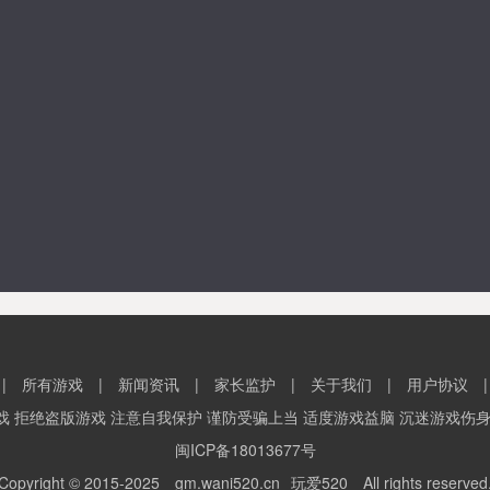
|
所有游戏
|
新闻资讯
|
家长监护
|
关于我们
|
用户协议
戏 拒绝盗版游戏 注意自我保护 谨防受骗上当 适度游戏益脑 沉迷游戏伤身
闽ICP备18013677号
Copyright © 2015-2025
gm.wani520.cn
玩爱520
All rights reserved