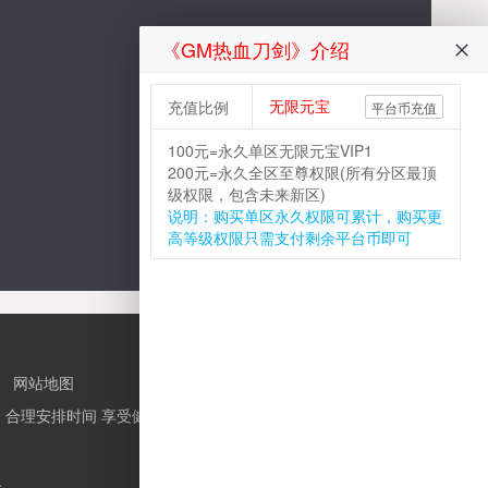
《GM热血刀剑》介绍
无限元宝
充值比例
平台币充值
100元=永久单区无限元宝VIP1
200元=永久全区至尊权限(所有分区最顶
级权限，包含未来新区)
说明：购买单区永久权限可累计，购买更
高等级权限只需支付剩余平台币即可
|
网站地图
 合理安排时间 享受健康生活
.