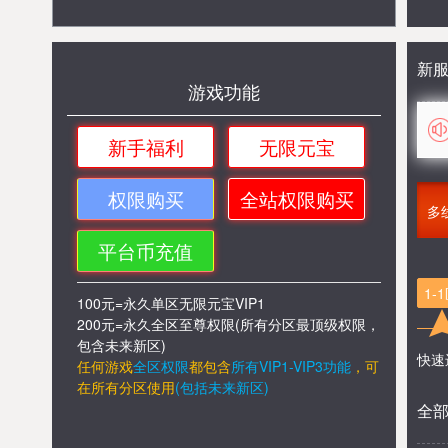
新
游戏功能
新手福利
无限元宝
权限购买
全站权限购买
多
平台币充值
1-
100元=永久单区无限元宝VIP1
200元=永久全区至尊权限(所有分区最顶级权限，
包含未来新区)
快速
任何游戏
全区权限
都包含
所有VIP1-VIP3功能
，
可
在所有分区
使用
(包括未来新区)
全