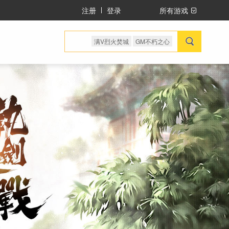
注册
登录
所有游戏
满V烈火焚城
GM不朽之心