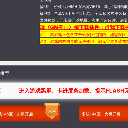
福利1：价值1万RMB顶级满VIP15、新手福利领取
福利2：全套VIP1-VIP15礼包、全套顶级玄
野外掉落：元宝绑元满地爆、玄甲匠造碎片、法宝
玩《GM蜀山》须下载插件：点我下载
注1：本游戏不包含在全站权限范围内，如需权限
注2：游戏内右侧导航无法使用，刷元宝道具请在
服推荐
入游戏黑屏、卡进度条加载、提示FLASH无法加载
火爆
线145区
火爆开启
多线144区
火爆开启