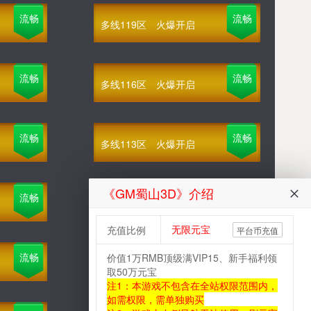
流畅
流畅
多线119区
火爆开启
流畅
流畅
多线116区
火爆开启
流畅
流畅
多线113区
火爆开启
《GM蜀山3D》介绍
流畅
流畅
多线110区
火爆开启
无限元宝
充值比例
平台币充值
流畅
流畅
价值1万RMB顶级满VIP15、新手福利领
多线107区
火爆开启
取50万元宝
注1：本游戏不包含在全站权限范围内，
如需权限，需单独购买