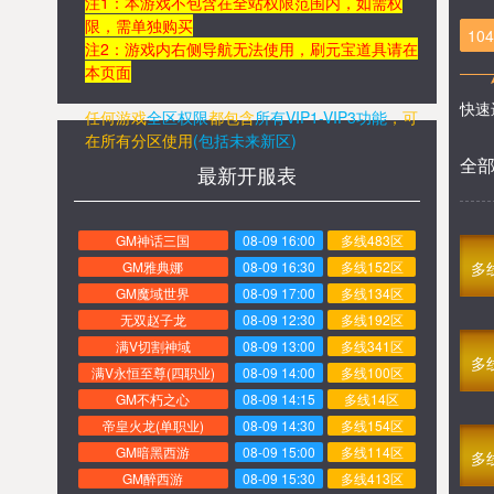
注1：本游戏不包含在全站权限范围内，如需权
限，需单独购买
10
注2：游戏内右侧导航无法使用，刷元宝道具请在
本页面
快速
任何游戏
全区权限
都包含
所有VIP1-VIP3功能
，
可
在所有分区
使用
(包括未来新区)
全
最新开服表
GM神话三国
08-09 16:00
多线483区
GM雅典娜
08-09 16:30
多线152区
多
GM魔域世界
08-09 17:00
多线134区
无双赵子龙
08-09 12:30
多线192区
满V切割神域
08-09 13:00
多线341区
多
满V永恒至尊(四职业)
08-09 14:00
多线100区
GM不朽之心
08-09 14:15
多线14区
帝皇火龙(单职业)
08-09 14:30
多线154区
GM暗黑西游
08-09 15:00
多线114区
多
GM醉西游
08-09 15:30
多线413区