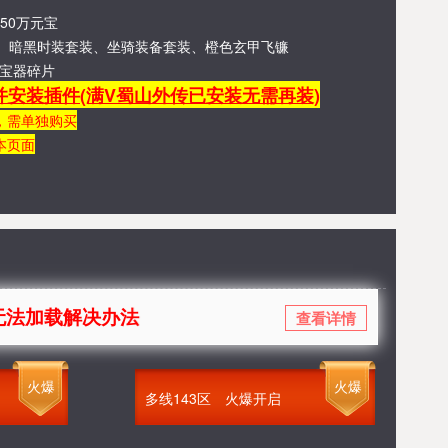
50万元宝
甲装备、暗黑时装套装、坐骑装备套装、橙色玄甲飞镰
宝器碎片
并安装插件
(满V蜀山外传已安装无需再装)
，需单独购买
本页面
解决办法
查看详情
火爆
火爆
多线143区
火爆开启